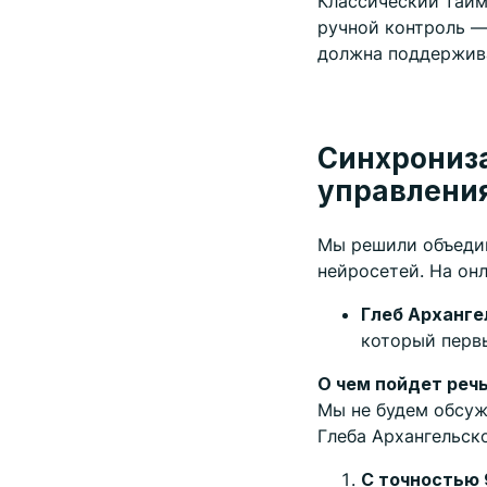
Классический тайм
ручной контроль —
должна поддержива
Синхрониза
управлени
Мы решили объеди
нейросетей. На он
Глеб Арханг
который первы
О чем пойдет реч
Мы не будем обсуж
Глеба Архангельско
С точностью