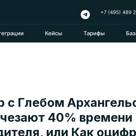
+7 (495) 489 2
теграции
Кейсы
Тарифы
Баз
р c Глебом Архангель
счезают 40% времени
дителя, или Как оциф