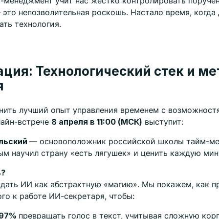
-менеджмент учит нас жестко контролировать поручен
 это непозволительная роскошь. Настало время, когда
ть технология.
ция: Технологический стек и ме
я
нить лучший опыт управления временем с возможност
лайн-встрече
8 апреля в 11:00 (МСК)
выступит:
ельский
— основоположник российской школы тайм-ме
м научил страну «есть лягушек» и ценить каждую мин
ь?
дать ИИ как абстрактную «магию». Мы покажем, как 
го к работе ИИ-секретаря, чтобы:
 97%
превращать голос в текст, учитывая сложную ко