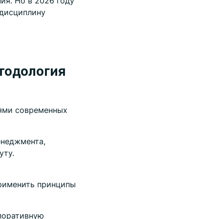
ия. Но в 2026 году
 дисциплину
тодология
ями современных
неджмента,
уту.
применить принципы
рпоративную