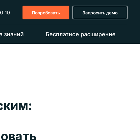
0 10
Попробовать
Запросить демо
а знаний
Бесплатное расширение
ским:
ровать