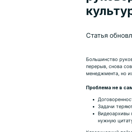
культу
Статья обновл
Большинство руков
перерыв, снова со
менеджмента, но и
Проблема не в са
Договореннос
Задачи теряют
Видеоархивы 
нужную цитату