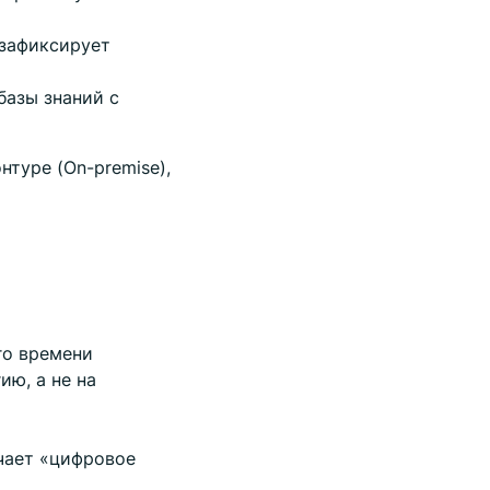
зафиксирует
базы знаний с
нтуре (On-premise),
го времени
ию, а не на
чает «цифровое