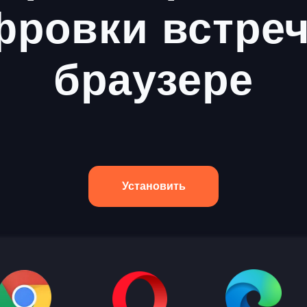
фровки встреч
браузере
Установить