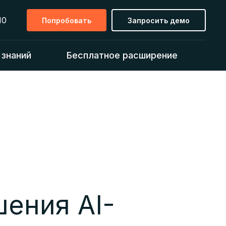
10
Попробовать
Запросить демо
 знаний
Бесплатное расширение
шения AI-