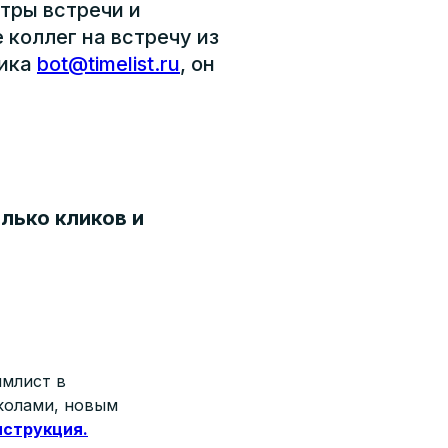
тры встречи и
 коллег на встречу из
ника
bot@timelist.ru
, он
лько кликов и
ймлист в
колами, новым
нструкция.