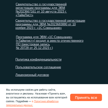
Свидетельство о государственной
регистрации программы для ЭВМ
№2023667161 от 10 августа 2023 г.
«ТаймЛист»
Свидетельство о государственной регистрации
программы для ЭВМ №2023683880 от 10
ноября 2023 г. «1С:Совещание»
Программа для ЭВМ «1С:Совещание»
(«Таймлист») входит в реестр отечественного
ПО (реестровая запись
№ 20728 от 25.12.2023 г.)
Политика конфиденциальности
Пользовательское соглашение
Лицензионный договор
© ООО «ТАЙМЛИСТ», 2026
Мы используем cookies для работы сайта,
аналитики и рекламы. Нажимая «Принять все»,
Принять все
вы соглашаетесь на использование всех категорий
cookies. Подробнее —
в
Политике обработки
персональных данных.