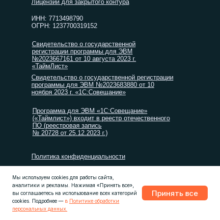
Лицензии для закрытого контура
ИНН: 7713498790
ОГРН: 1237700319152
Свидетельство о государственной
регистрации программы для ЭВМ
№2023667161 от 10 августа 2023 г.
«ТаймЛист»
Свидетельство о государственной регистрации
программы для ЭВМ №2023683880 от 10
ноября 2023 г. «1С:Совещание»
Программа для ЭВМ «1С:Совещание»
(«Таймлист») входит в реестр отечественного
ПО (реестровая запись
№ 20728 от 25.12.2023 г.)
Политика конфиденциальности
Пользовательское соглашение
Мы используем cookies для работы сайта,
аналитики и рекламы. Нажимая «Принять все»,
Лицензионный договор
Принять все
вы соглашаетесь на использование всех категорий
cookies. Подробнее —
в
Политике обработки
персональных данных.
© ООО «ТАЙМЛИСТ», 2026