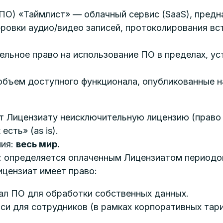
ПО) «Таймлист» — облачный сервис (SaaS), предн
овки аудио/видео записей, протоколирования вст
ельное право на использование ПО в пределах, у
ъем доступного функционала, опубликованные на с
ет Лицензиату неисключительную лицензию (право
есть» (as is).
ния:
весь мир.
и: определяется оплаченным Лицензиатом периодо
Лицензиат имеет право:
ал ПО для обработки собственных данных.
си для сотрудников (в рамках корпоративных тари