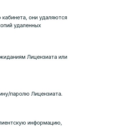
 кабинета, они удаляются
копий удаленных
ожиданиям Лицензиата или
гину/паролю Лицензиата.
клиентскую информацию,