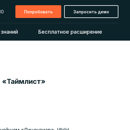
10
Попробовать
Запросить демо
 знаний
Бесплатное расширение
а «Таймлист»
ьнейшем «Лицензиар», ИНН