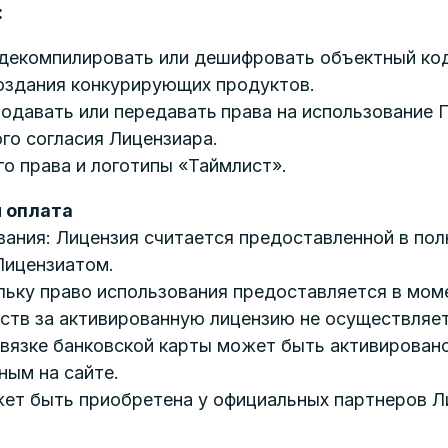
:
 декомпилировать или дешифровать объектный ко
оздания конкурирующих продуктов.
родавать или передавать
права на использование 
го согласия Лицензиара.
го права и логотипы «Таймлист».
и оплата
ования: Лицензия считается предоставленной в по
Лицензиатом.
ольку право использования предоставляется в мо
дств за активированную лицензию не осуществляетс
ивязке банковской карты может быть активирован
ным на сайте.
жет быть приобретена у официальных партнеров Л