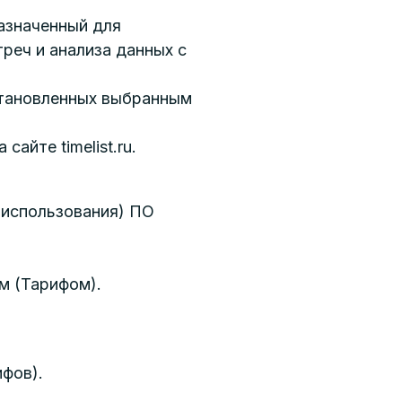
азначенный для
реч и анализа данных с
становленных выбранным
айте timelist.ru.
 использования) ПО
м (Тарифом).
фов).