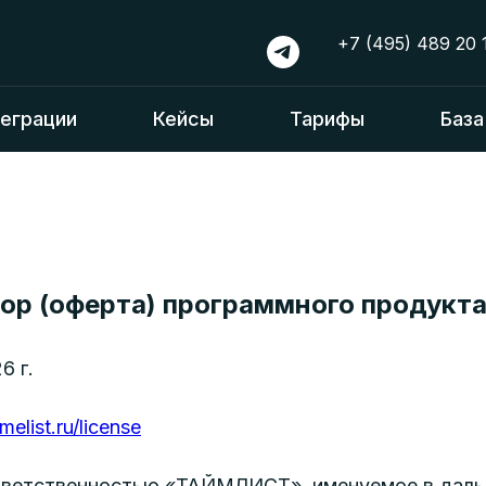
+7 (495) 489 20 
еграции
Кейсы
Тарифы
База
ор (оферта) программного продукт
6 г.
imelist.ru/license
тветственностью «ТАЙМЛИСТ», именуемое в дал