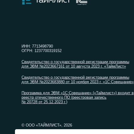
ИНН: 7713498790
ОГРН: 1237700319152
Свидетельство о государственной регистрации программы
для ЭВМ №2023667161 от 10 августа 2023 г. «ТаймЛист»
Свидетельство о государственной регистрации программы
для ЭВМ №2023683880 от 10 ноября 2023 г. «1С:Совещание»
Программа для ЭВМ «1С:Совещание» («Таймлист») входит в
реестр отечественного ПО (реестровая запись
№ 20728 от 25.12.2023 г.)
© ООО «ТАЙМЛИСТ», 2026