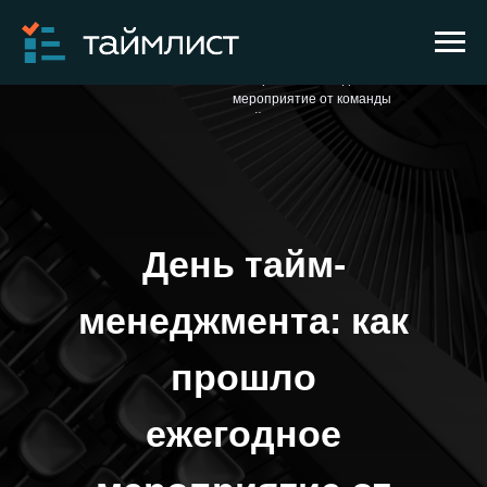
День тайм-менеджмента:
→
→
Главная
Блог
как прошло ежегодное
мероприятие от команды
«Таймлист»
День тайм-
менеджмента: как
прошло
ежегодное