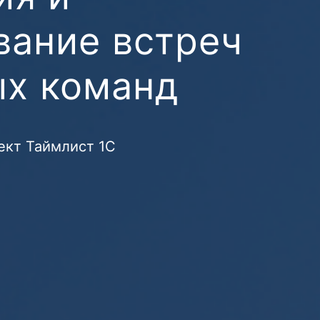
вание встреч
ых команд
ект Таймлист 1С