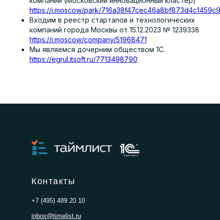
компаний (Московский инновационный кластер)
https://i.moscow/park/716a38f47cec46a8bf873d4c1459c9
Входим в реестр стартапов и технологических
компаний города Москвы от 15.12.2023 № 1239338
https://i.moscow/company/51968471
Мы являемся дочерним обществом 1С.
https://egrul.itsoft.ru/7713498790
Контакты
+7 (495) 489 20 10
inbox@timelist.ru