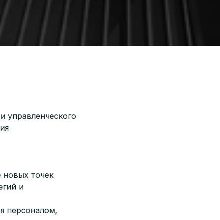
и управленческого
ния
е новых точек
егий и
я персоналом,