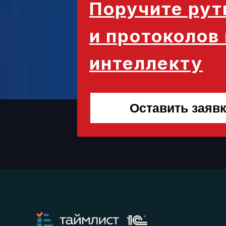
Поручите рут
и протоколов
интеллекту
Оставить заяв