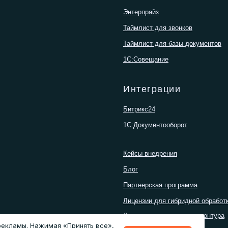
Энтерпрайз
Таймлист для звонков
Таймлист для базы документов
1С:Совещание
Интеграции
Битрикс24
1С:Документооборот
Кейсы внедрения
Блог
Партнерская программа
Лицензии для гибридной обработ
Лицензии для закрытого контура
 рекламы. Нажимая «Принять все»,