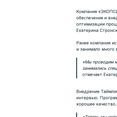
Компания «ЭКОПСИ
обеспечения и вн
оптимизации проц
Екатерина Стронск
Ранее компания ис
и занимало много 
«Мы проводим м
занимались спец
отмечает Екате
Внедрение Таймлис
интервью. Програм
хорошее качество.
«Теперь мы испо