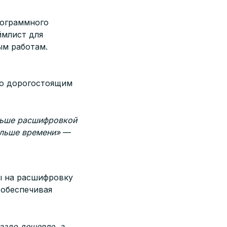
рограммного
ймлист для
ым работам.
ло дорогостоящим
ньше расшифровкой
ольше времени»
—
ы на расшифровку
 обеспечивая
аздо дешевле, а