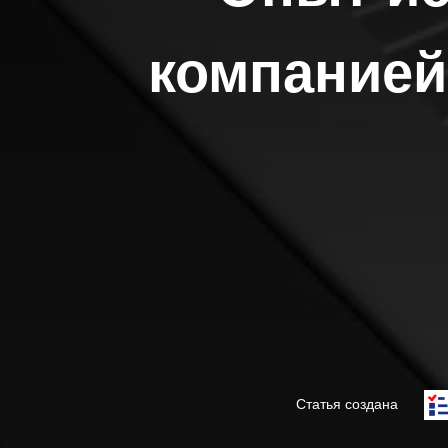
компание
Статья создана