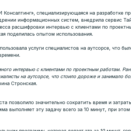
 Консалтинг», специализирующаяся на разработке п
едрении информационных систем, внедрила сервис Та
есса расшифровки интервью с клиентами по проектн
ая поделилась опытом использования.
пользовала услуги специалистов на аутсорсе, что бы
времени.
ного интервью с клиентами по проектным работам. Ра
иалисты на аутсорсе, что стоило дороже и занимало б
рина Стронская.
та позволило значительно сократить время и затрат
ма выполняет эту задачу всего за 10 минут, при этом
льзуем программу, которая делает это за 10 минут, гор