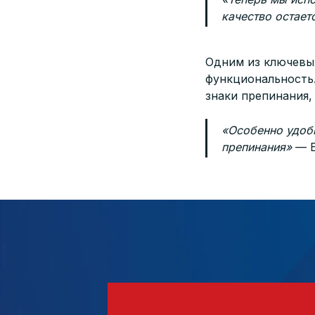
качество остае
Одним из ключевы
функциональность.
знаки препинания,
«Особенно удобн
препинания»
— Е