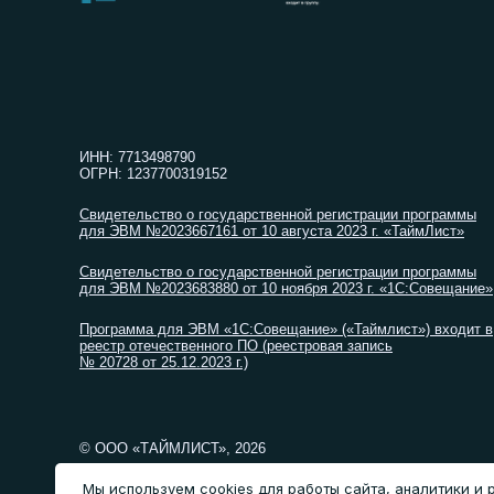
ИНН: 7713498790
ОГРН: 1237700319152
Свидетельство о государственной регистрации программы
для ЭВМ №2023667161 от 10 августа 2023 г. «ТаймЛист»
Свидетельство о государственной регистрации программы
для ЭВМ №2023683880 от 10 ноября 2023 г. «1С:Совещание»
Программа для ЭВМ «1С:Совещание» («Таймлист») входит в
реестр отечественного ПО (реестровая запись
№ 20728 от 25.12.2023 г.)
© ООО «ТАЙМЛИСТ», 2026
Мы используем cookies для работы сайта, аналитики и