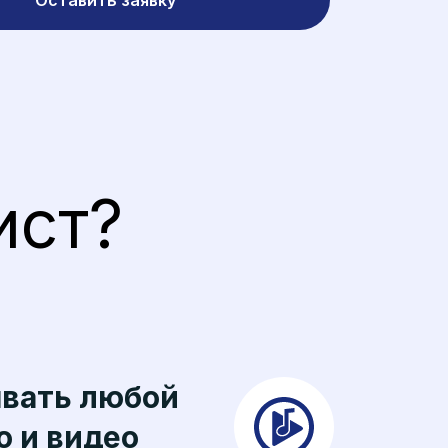
Оставить заявку
ист?
вать любой
о и видео