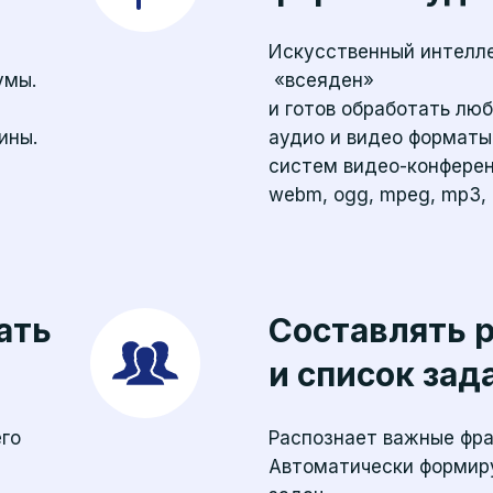
Искусственный интелл
умы.
«всеяден»
и готов обработать лю
ины.
аудио и видео форматы
систем видео-конференц
webm, ogg, mpeg, mp3,
ать
Составлять 
и список зад
его
Распознает важные фра
Автоматически формир