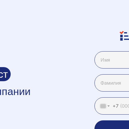
ст
мпании
+7