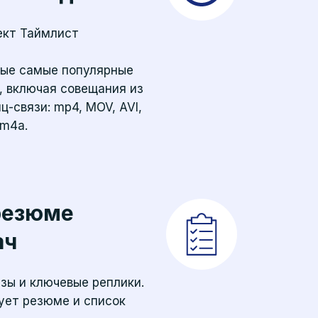
ект Таймлист
бые самые популярные
, включая совещания из
-связи: mp4, MOV, AVI,
 m4a.
резюме
ач
зы и ключевые реплики.
ует резюме и список